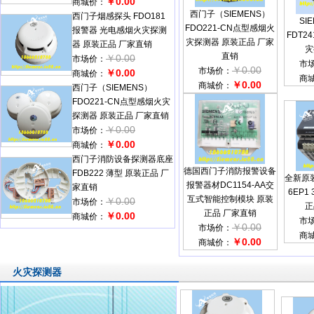
￥0.00
商城价：
西门子（SIEMENS）
西门子烟感探头 FDO181
SI
FDO221-CN点型感烟火
报警器 光电感烟火灾探测
FDT2
灾探测器 原装正品 厂家
器 原装正品 厂家直销
灾
直销
￥0.00
市场价：
市
￥0.00
市场价：
￥0.00
商城价：
商
￥0.00
商城价：
西门子（SIEMENS）
FDO221-CN点型感烟火灾
探测器 原装正品 厂家直销
￥0.00
市场价：
￥0.00
商城价：
西门子消防设备探测器底座
德国西门子消防报警设备
FDB222 薄型 原装正品 厂
全新原
报警器材DC1154-AA交
家直销
6EP1 
互式智能控制模块 原装
￥0.00
市场价：
正
正品 厂家直销
￥0.00
商城价：
市
￥0.00
市场价：
商
￥0.00
商城价：
火灾探测器