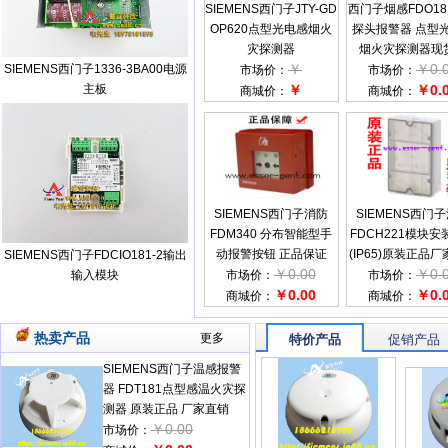
SIEMENS西门子JTY-GD
西门子烟感FDO18
OP620点型光电感烟火
探头报警器 点型
灾探测器
烟火灾探测器现
￥
￥0.
SIEMENS西门子1336-3BA00电源
市场价：
市场价：
主板
￥
￥0.
商城价：
商城价：
SIEMENS西门子消防
SIEMENS西门
FDM340 分布智能型手
FDCH221模块安
动报警按钮 正品保证
(IP65)原装正品
SIEMENS西门子FDCIO181-2输出
￥0.00
￥0.
输入模块
市场价：
市场价：
￥0.00
￥0.
商城价：
商城价：
热卖产品
更多
SIEMENS西门子温感报警
器 FDT181点型感温火灾探
测器 原装正品 厂家直销
￥0.00
市场价：