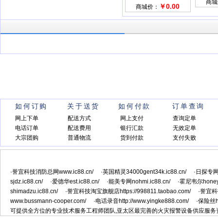
商城
￥0.00
商城价：
如何订购
关于送货
如何付款
订单查询
网上下单
配送方式
网上支付
查询定单
电话订单
配送费用
银行汇款
无效定单
大宗团购
普通物流
货到付款
支付失败
·誉宜科技消防总网www.ic88.cn/
·英国精灵34000gent34k.ic88.cn/
·日探专网ni
sjdz.ic88.cn/
·爱德华est.ic88.cn/
·能美专网nohmi.ic88.cn/
·霍尼韦尔honeywe
shimadzu.ic88.cn/
·誉宜科技淘宝旗舰店https://998811.taobao.com/
·誉宜科技
www.bussmann-cooper.com/
·电话录音http://www.yingke888.com/
·保险丝htt
可提供全方位的专业技术服务工程师团队,亚太区最完善的火灾报警设备供应服务