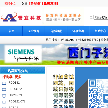
[请登录]
[免费注册]
繁體中文
您好!
首页
企业简介
合作加盟
订单查询
帮助中心
热门搜索：
WhatsApp ：+85266633769
|
探测器
热卖商品分类
探测器
更多...
FDO181
FDOOT221
HI720-CN
FDO221-CN
FDT 181