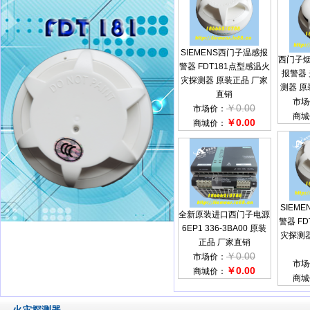
SIEMENS西门子温感报
西门子烟
警器 FDT181点型感温火
报警器
灾探测器 原装正品 厂家
测器 原
直销
市场
￥0.00
市场价：
商城
￥0.00
商城价：
SIEM
全新原装进口西门子电源
警器 F
6EP1 336-3BA00 原装
灾探测器
正品 厂家直销
￥0.00
市场价：
市场
￥0.00
商城价：
商城